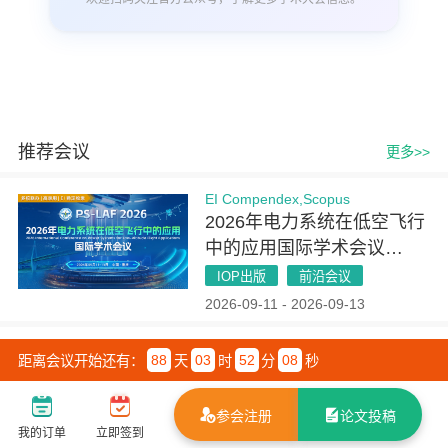
推荐会议
更多>>
EI Compendex,Scopus
2026年电力系统在低空飞行
中的应用国际学术会议
（PSLAF 2026）
IOP出版
前沿会议
2026-09-11 - 2026-09-13
IEEE Xplore,EI Compendex,Scopus
88
03
52
07
距离会议开始还有：
天
时
分
秒
2026年计算机感知与神经网
络国际学术会议（CPNN
参会注册
论文投稿
2026）
IEEE出版
官方推荐
我的订单
立即签到