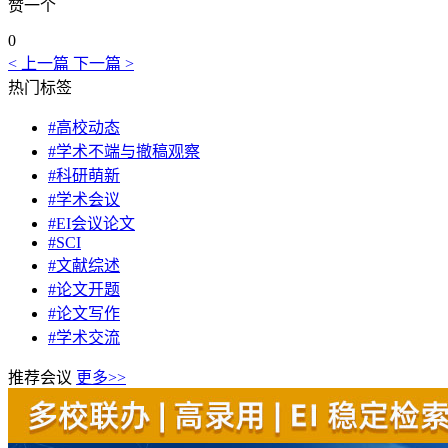
赞一个
0
< 上一篇
下一篇 >
热门标签
#高校动态
#学术不端与撤稿观察
#科研萌新
#学术会议
#EI会议论文
#SCI
#文献综述
#论文开题
#论文写作
#学术交流
推荐会议
更多>>