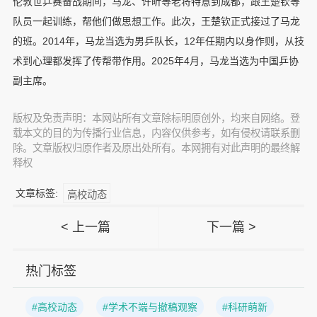
伦敦世乒赛备战期间，马龙、许昕等老将特意到成都，跟王楚钦等
队员一起训练，帮他们做思想工作。此次，王楚钦正式接过了马龙
的班。2014年，马龙当选为男乒队长，12年任期内以身作则，从技
术到心理都发挥了传帮带作用。2025年4月，马龙当选为中国乒协
副主席。
版权及免责声明：本网站所有文章除标明原创外，均来自网络。登
载本文的目的为传播行业信息，内容仅供参考，如有侵权请联系删
除。文章版权归原作者及原出处所有。本网拥有对此声明的最终解
释权
文章标签:
高校动态
< 上一篇
下一篇 >
热门标签
#高校动态
#学术不端与撤稿观察
#科研萌新